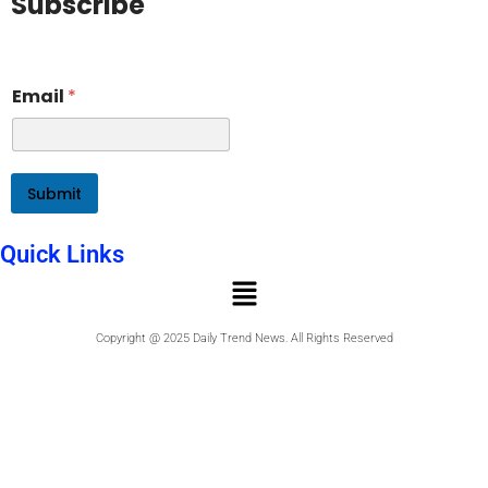
Subscribe
E
Email
*
m
a
i
l
E
Submit
m
a
i
Quick Links
l
E
m
a
Copyright @ 2025 Daily Trend News. All Rights Reserved
i
l